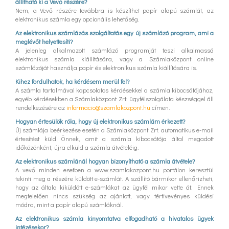
állítható ki a Vevő részére?
Nem, a Vevő részére továbbra is készíthet papír alapú számlát, az
elektronikus számla egy opcionális lehetőség.
Az elektronikus számlázás szolgáltatás egy új számlázó program, ami a
meglévőt helyettesíti?
A jelenleg alkalmazott számlázó programját teszi alkalmassá
elektronikus számla kiállítására, vagy a Számlaközpont online
számlázóját használja papír és elektronikus számla kiállítására is.
Kihez fordulhatok, ha kérdésem merül fel?
A számla tartalmával kapcsolatos kérdésekkel a számla kibocsátójához,
egyéb kérdésekben a Számlaközpont Zrt. ügyfélszolgálata készséggel áll
rendelkezésére az
informacio@szamlakozpont.hu
címen.
Hogyan értesülök róla, hogy új elektronikus számlám érkezett?
Új számlája beérkezése esetén a Számlaközpont Zrt. automatikus e-mail
értesítést küld Önnek, amit a számla kibocsátója által megadott
időközönként, újra elküld a számla átvételéig.
Az elektronikus számlánál hogyan bizonyítható a számla átvétele?
A vevő minden esetben a www.szamlakozpont.hu portálon keresztül
tekinti meg a részére küldött e-számlát. A szállító bármikor ellenőrizheti,
hogy az általa kiküldött e-számlákat az ügyfél mikor vette át. Ennek
megfelelően nincs szükség az ajánlott, vagy tértivevényes küldési
módra, mint a papír alapú számláknál.
Az elektronikus számla kinyomtatva elfogadható a hivatalos ügyek
intézésekor?