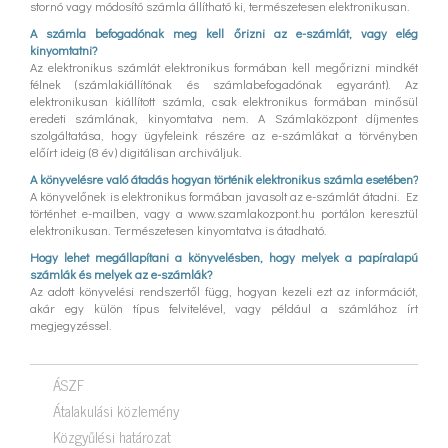
stornó vagy módosító számla állítható ki, természetesen elektronikusan.
A számla befogadónak meg kell őrizni az e-számlát, vagy elég
kinyomtatni?
Az elektronikus számlát elektronikus formában kell megőrizni mindkét
félnek (számlakiállítónak és számlabefogadónak egyaránt). Az
elektronikusan kiállított számla, csak elektronikus formában minősül
eredeti számlának, kinyomtatva nem. A Számlaközpont díjmentes
szolgáltatása, hogy ügyfeleink részére az e-számlákat a törvényben
előírt ideig (8 év) digitálisan archiváljuk.
A könyvelésre való átadás hogyan történik elektronikus számla esetében?
A könyvelőnek is elektronikus formában javasolt az e-számlát átadni. Ez
történhet e-mailben, vagy a www.szamlakozpont.hu portálon keresztül
elektronikusan. Természetesen kinyomtatva is átadható.
Hogy lehet megállapítani a könyvelésben, hogy melyek a papíralapú
számlák és melyek az e-számlák?
Az adott könyvelési rendszertől függ, hogyan kezeli ezt az információt,
akár egy külön típus felvitelével, vagy például a számlához írt
megjegyzéssel.
ÁSZF
Átalakulási közlemény
Közgyűlési határozat