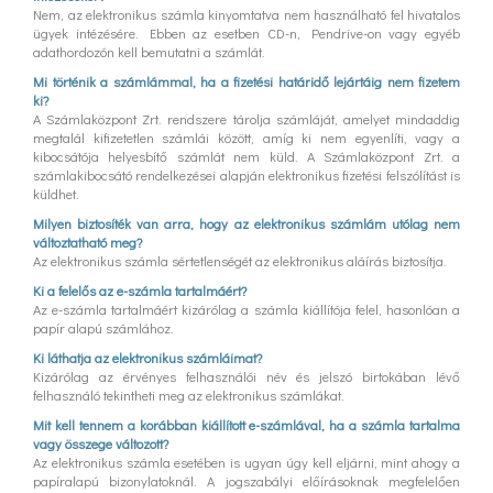
Nem, az elektronikus számla kinyomtatva nem használható fel hivatalos
ügyek intézésére. Ebben az esetben CD-n, Pendrive-on vagy egyéb
adathordozón kell bemutatni a számlát.
Mi történik a számlámmal, ha a fizetési határidő lejártáig nem fizetem
ki?
A Számlaközpont Zrt. rendszere tárolja számláját, amelyet mindaddig
megtalál kifizetetlen számlái között, amíg ki nem egyenlíti, vagy a
kibocsátója helyesbítő számlát nem küld. A Számlaközpont Zrt. a
számlakibocsátó rendelkezései alapján elektronikus fizetési felszólítást is
küldhet.
Milyen biztosíték van arra, hogy az elektronikus számlám utólag nem
változtatható meg?
Az elektronikus számla sértetlenségét az elektronikus aláírás biztosítja.
Ki a felelős az e-számla tartalmáért?
Az e-számla tartalmáért kizárólag a számla kiállítója felel, hasonlóan a
papír alapú számlához.
Ki láthatja az elektronikus számláimat?
Kizárólag az érvényes felhasználói név és jelszó birtokában lévő
felhasználó tekintheti meg az elektronikus számlákat.
Mit kell tennem a korábban kiállított e-számlával, ha a számla tartalma
vagy összege változott?
Az elektronikus számla esetében is ugyan úgy kell eljárni, mint ahogy a
papíralapú bizonylatoknál. A jogszabályi előírásoknak megfelelően